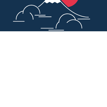
Konkrete Umsetzungsbeispiele
*
entlang der WOPIS
– Auszug:
W
orkflows – Einführung Arbeitsabläufen in
Order2Cash und Purchase2Pay Prozessen
O
rganisation – Herstellung klarer
Aufgabenabgrenzung zwischen digitaler Zentrale
und asiatischen Hubs
P
rocesses – Design und Implementierung der